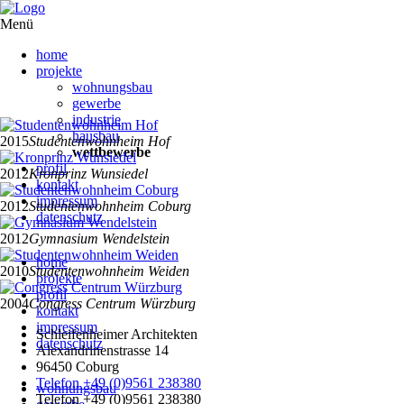
Menü
Navigation
home
überspringen
projekte
wohnungsbau
gewerbe
industrie
hausbau
2015
Studentenwohnheim Hof
wettbewerbe
profil
2012
Kronprinz Wunsiedel
kontakt
impressum
2012
Studentenwohnheim Coburg
datenschutz
2012
Gymnasium Wendelstein
Navigation
home
überspringen
2010
Studentenwohnheim Weiden
projekte
profil
2004
Congress Centrum Würzburg
kontakt
impressum
Schleifenheimer Architekten
datenschutz
Alexandrinenstrasse 14
96450 Coburg
Navigation
Telefon +49 (0)9561 238380
wohnungsbau
überspringen
Telefon +49 (0)9561 238380