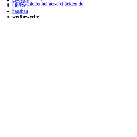
gewerbe
info@schleifenheimer-architekten.de
industrie
hausbau
wettbewerbe