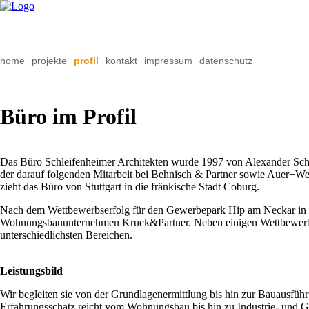
Navigation
home
projekte
profil
kontakt
impressum
datenschutz
überspringen
Büro im Profil
Das Büro Schleifenheimer Architekten wurde 1997 von Alexander Schle
der darauf folgenden Mitarbeit bei Behnisch & Partner sowie Auer+We
zieht das Büro von Stuttgart in die fränkische Stadt Coburg.
Nach dem Wettbewerbserfolg für den Gewerbepark Hip am Neckar in H
Wohnungsbauunternehmen Kruck&Partner. Neben einigen Wettbewerbse
unterschiedlichsten Bereichen.
Leistungsbild
Wir begleiten sie von der Grundlagenermittlung bis hin zur Bauausf
Erfahrungsschatz reicht vom Wohnungsbau bis hin zu Industrie- und 