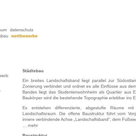
sum
datenschutz
sbau
wettbewerbe
Städtebau
werb
Ein breites Landschaftsband liegt parallel zur Südos
Zonierung verbindet und ordnet es alle Einflüsse aus de
7
Bandes liegt das Studentenwohnheim als Quartier aus E
Baukörper wird die bestehende Topographie erlebbar ins En
Es entstehen differenzierte, abgestufte Räume mit
Landschaftsraum. Die offene Baustruktur führt vom Vorp
innere verbindende Achse „Landschaftsband“, dem Fußwe
… mehr
Baustruktur