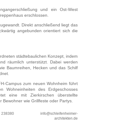
engangerschließung und ein Ost-West
 Treppenhaus erschlossen.
ugewandt. Direkt anschließend liegt das
ckwärtig angebunden orientiert sich die
ordneten städtebaulichen Konzept, indem
d räumlich unterstützt. Dabei werden
ie Baumreihen, Hecken und das Schilf
dnet.
m FH-Campus zum neuen Wohnheim führt
den Wohneinheiten des Erdgeschosses
tet eine mit Zierkirschen überstellte
r Bewohner wie Grillfeste oder Partys.
1 238380
info@schleifenheimer-
architekten.de