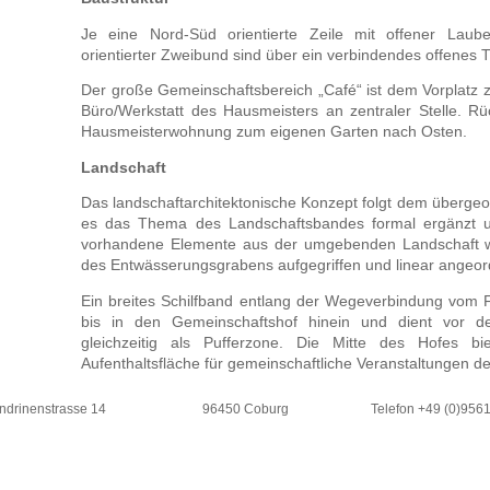
Je eine Nord-Süd orientierte Zeile mit offener Laub
orientierter Zweibund sind über ein verbindendes offenes
Der große Gemeinschaftsbereich „Café“ ist dem Vorplatz z
Büro/Werkstatt des Hausmeisters an zentraler Stelle. Rü
Hausmeisterwohnung zum eigenen Garten nach Osten.
Landschaft
Das landschaftarchitektonische Konzept folgt dem überge
es das Thema des Landschaftsbandes formal ergänzt un
vorhandene Elemente aus der umgebenden Landschaft w
des Entwässerungsgrabens aufgegriffen und linear angeor
Ein breites Schilfband entlang der Wegeverbindung vo
bis in den Gemeinschaftshof hinein und dient vor 
gleichzeitig als Pufferzone. Die Mitte des Hofes bie
Aufenthaltsfläche für gemeinschaftliche Veranstaltungen de
ndrinenstrasse 14
96450 Coburg
Telefon +49 (0)956