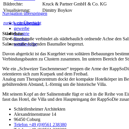
Bildrechte:
Kruck & Partner GmbH & Co. KG
Visualisierung:
Dimitry Boykov
Navigation überspringen
zurück zur Übersicht
wohnungsbau
gewerbe
Städtebau:
industrie
Die Salinenstraße verbindet als städtebaulich ordnende Achse den Sa
hausbau
Salinenstraße folgenden Baumallee begrenzt.
wettbewerbe
Davon abgerückt ist das Kurgebiet von solitären Bebauungen bestimmt
Verbindungsbauten zu Clustern zusammen. Im unteren Bereich der St
Wie ein „Schweizer Taschenmesser“ treppen die Arme der RappSoDi
orientieren sich zum Kurpark und dem Freibad.
Analog zum Therapiezentrum dockt der kompakte Hotelkörper im Be
gebührendem Abstand, L-förmig um die historische Villa.
Mit seinem Kopf an der Salinenstraße fügt er sich in die Reihe von E
fasst das Hotel, die Villa und den Haupteingang der RappSoDie zus
Schleifenheimer Architekten
Alexandrinenstrasse 14
96450 Coburg
Telefon +49 (0)9561 238380