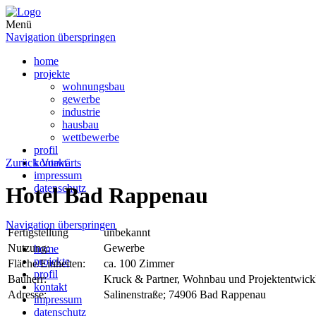
Menü
Navigation überspringen
home
projekte
wohnungsbau
gewerbe
industrie
hausbau
wettbewerbe
profil
Zurück
kontakt
Vorwärts
impressum
datenschutz
Hotel Bad Rappenau
Navigation überspringen
Fertigstellung
unbekannt
Nutzung:
Gewerbe
home
projekte
Fläche/Einheiten:
ca. 100 Zimmer
profil
Bauherr:
Kruck & Partner, Wohnbau und Projektentwi
kontakt
Adresse:
Salinenstraße; 74906 Bad Rappenau
impressum
datenschutz